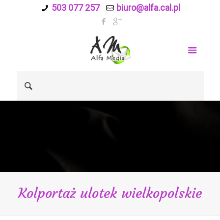
503 077 257
biuro@alfa.cal.pl
Kolportaż ulotek wielkopolskie