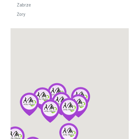
Zabrze
Żory