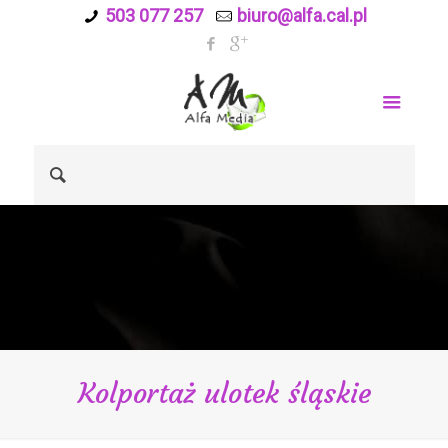
503 077 257
biuro@alfa.cal.pl
Kolportaż ulotek śląskie