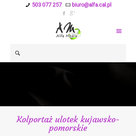
503 077 257
biuro@alfa.cal.pl
Kolportaż ulotek kujawsko-
pomorskie